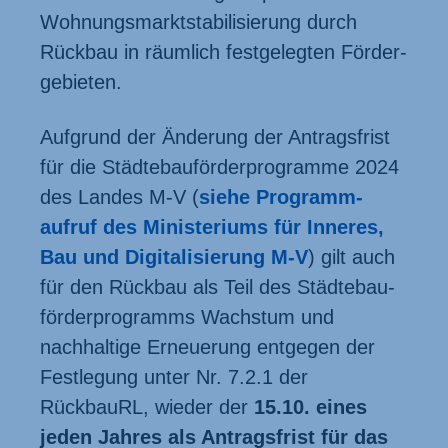
Wohnungs­markt­­stabilisierung durch
Rückbau in räumlich fest­gelegten Förder­­
gebieten.
Aufgrund der Änderung der Antrags­frist
für die Städtebau­förder­programme 2024
des Landes M-V (
siehe Programm­
aufruf des Ministeriums für Inneres,
Bau und Digitali­sierung M-V
) gilt auch
für den Rück­bau als Teil des Städtebau­
förder­programms Wachstum und
nachhaltige Erneuerung entgegen der
Fest­legung unter Nr. 7.2.1 der
RückbauRL, wieder der
15.10. eines
jeden Jahres als Antrags­frist für das