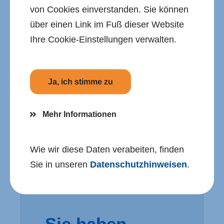
Anmeldung für das eCohesion-
von Cookies einverstanden. Sie können
Portal als Administrator
(PDF
über einen Link im Fuß dieser Website
598,81 KB)
Ihre Cookie-Einstellungen verwalten.
Hinweise zum
Ja, ich stimme zu
Datenschutz
Mehr Informationen
Datenschutzhinweis nach Art. 13,
14 und 21 DS-GVO
(PDF 69,75 KB)
Wie wir diese Daten verabeiten, finden
Sie in unseren
Datenschutzhinweisen
.
Sie haben