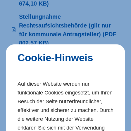
674,10 KB)
Stellungnahme
Rechtsaufsichtsbehörde (gilt nur
für kommunale Antragsteller)
(PDF
802,57 KB)
Cookie-Hinweis
Verwendungsnachweis Kommune
(PDF 726,57 KB)
Fördervertrag incl.
Auf dieser Website werden nur
Verwendungsnachweis
funktionale Cookies eingesetzt, um Ihren
Begünstigter (Abschluss
Besuch der Seite nutzerfreundlicher,
Fördervertrag erst nach Erteilung
effektiver und sicherer zu machen. Durch
Zuwendungsbescheid!)
(PDF 745,61
die weitere Nutzung der Website
KB)
erklären Sie sich mit der Verwendung