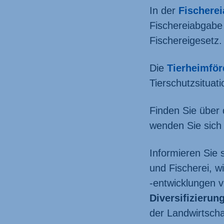
In der
Fischere
Fischerei­abgab
Fischereigesetz.
Die
Tierheimfö
Tierschutz­situat
Finden Sie über
wenden Sie sich 
Informieren Sie 
und Fischerei, 
-entwicklungen 
Diversifizierun
der Landwirtschaf