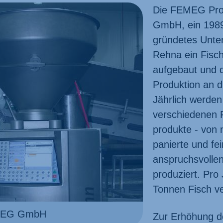
Die FEMEG Prod
GmbH, ein 1989
gründetes Unte
Rehna ein Fisch
aufgebaut und 
Produktion an d
Jährlich werde
verschiedenen F
produkte - von 
panierte und fe
anspruchsvolle
produziert. Pro
Tonnen Fisch ve
EMEG GmbH
Zur Erhöhung de