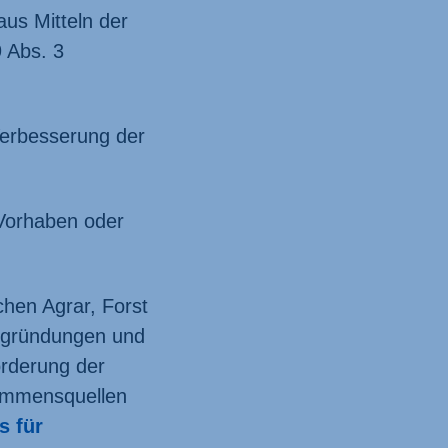
us Mitteln der
 Abs. 3
er­besserung der
 Vorhaben oder
chen Agrar, Forst
s­gründungen und
örderung der
kommens­quellen
s für