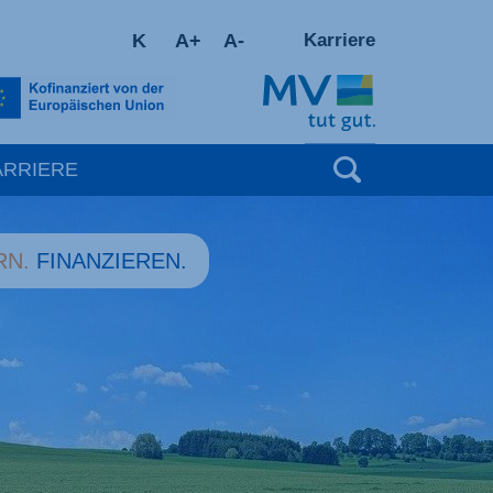
K
A+
A-
Karriere
Suchbegrif
ARRIERE
RN.
FINANZIEREN.