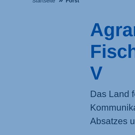
Startseite
Forst
Agra
Fisch
V
Das Land f
Kommunika
Absatzes un