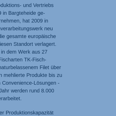
uktions- und Vertriebs
 in Bargteheide ge­
rnehmen, hat 2009 in
­verarbeitungs­werk neu
die gesamte europäische
iesen Standort verlagert.
n in dem Werk aus 27
isch­arten TK-Fisch­
natur­belassenem Filet über
in mehlierte Produkte bis zu
n Convenience-Lösungen -
 Jahr werden rund 8.000
rarbeitet.
r Produktions­kapazität