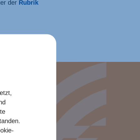
er der
Rubrik
etzt,
und
te
standen.
okie-