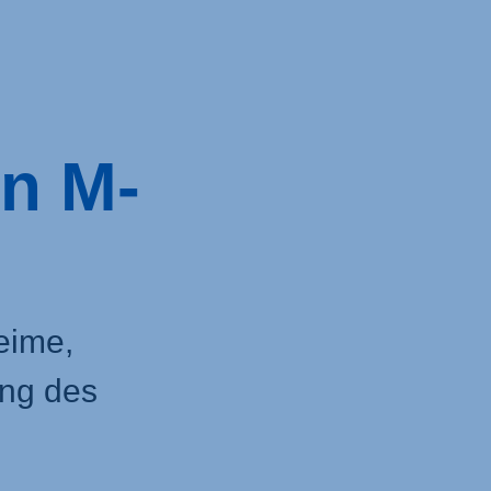
in M-
eime,
ng des