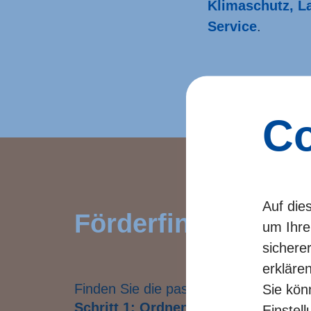
Klimaschutz, L
Service
.
Co
Auf die
Förderfinder Schri
um Ihre
sichere
erkläre
Finden Sie die passende Förderung fü
Sie kön
Schritt 1: Ordnen Sie sich einer Fö
Einstel