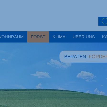
WOHNRAUM
FORST
KLIMA
ÜBER UNS
K
BERATEN.
FÖRDE