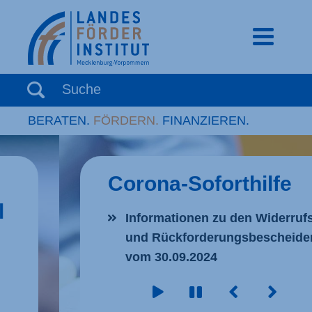
mobiles 
Suchbegriff eingeben
Suche
BERATEN.
FÖRDERN.
FINANZIEREN.
Corona-Soforthilfe
Informationen zu den Widerrufs-
und Rückforderungsbescheiden
vom 30.09.2024
Starte den Slider
Stoppe den Slider
Vorheriger Slide
Nächster Slide