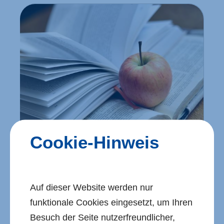
Cookie-Hinweis
INFOR­MATIONEN ZUM
Auf dieser Website werden nur
FÖRDER­PORTAL LFI M-V
funktionale Cookies eingesetzt, um Ihren
Besuch der Seite nutzerfreundlicher,
Nutzungs­bedingungen, Daten­