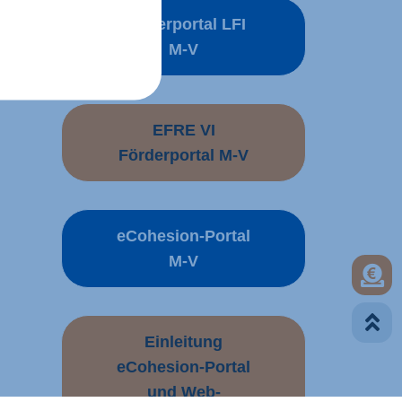
Förderportal LFI
M-V
EFRE VI
Förderportal M-V
eCohesion-Portal
M-V
Förd
Zum Sei
Einleitung
eCohesion-Portal
und Web-