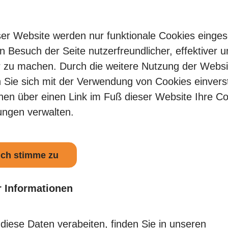
ung weiterhin möglich!
ser Website werden nur funktionale Cookies einges
n Besuch der Seite nutzerfreundlicher, effektiver 
ung für das Programm zur „Gewährung von Zuwen
r zu machen. Durch die weitere Nutzung der Websi
urg-Vorpommern für Einrichtungen, die der Unter
n Sie sich mit der Verwendung von Cookies einver
erheim-Förderrichtlinie - TierH-FöRL M-V)“ ist weit
nen über einen Link im Fuß dieser Website Ihre Co
ich.
lungen verwalten.
rmationen zum Programm sowie Antragsunterla
 ich stimme zu
 Informationen
 diese Daten verabeiten, finden Sie in unseren