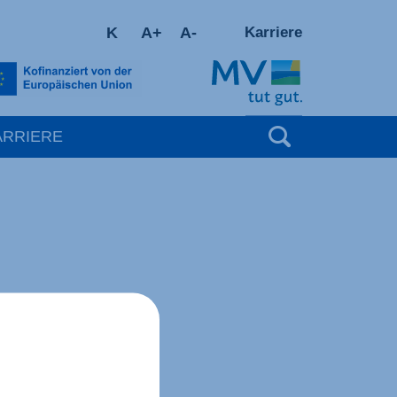
K
A+
A-
Karriere
Suchbegrif
ARRIERE