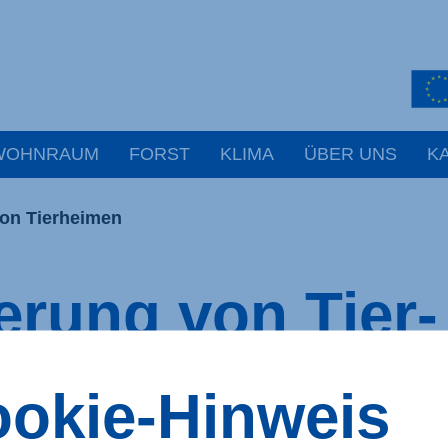
WOHNRAUM
FORST
KLIMA
ÜBER UNS
K
on Tier­heimen
erung von Tier­
en
okie-Hinweis