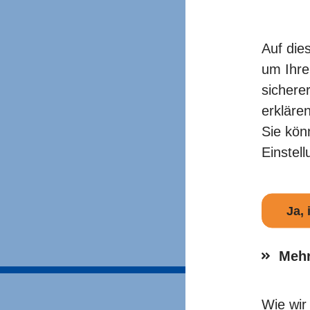
Antragstell
Auf die
04.06.2026
um Ihre
Die Antragstell
sichere
Landes Mecklenb
erkläre
Tieren dienen (Ti
Sie kön
30.06.2026 mögl
Einstel
Weitere Info
hier
Ja,
Mehr
Wie wir