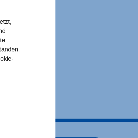
etzt,
und
dungen des
te
bringung von
standen.
erhin bis zum
okie-
gen finden Sie