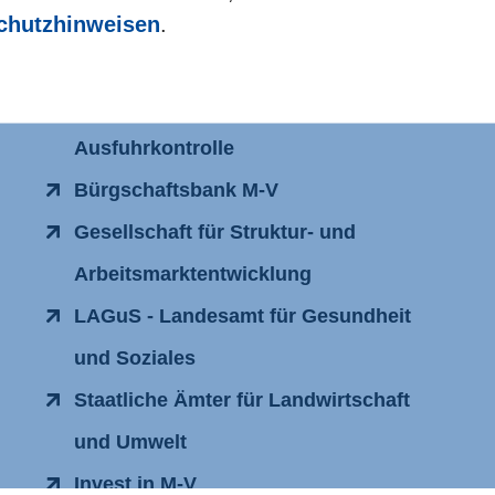
Weitere Förderdienstleister
chutzhinweisen
.
KfW - Förderbank des Bundes
BAFA - Bundesamt für Wirtschaft und
Ausfuhrkontrolle
Bürgschaftsbank M-V
Gesellschaft für Struktur- und
Arbeitsmarktentwicklung
LAGuS - Landesamt für Gesundheit
und Soziales
Staatliche Ämter für Landwirtschaft
und Umwelt
Invest in M-V