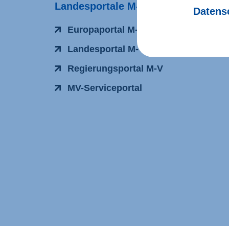
Landesportale M-V
Datens
Europaportal M-V
Landesportal M-V
Regierungsportal M-V
MV-Serviceportal