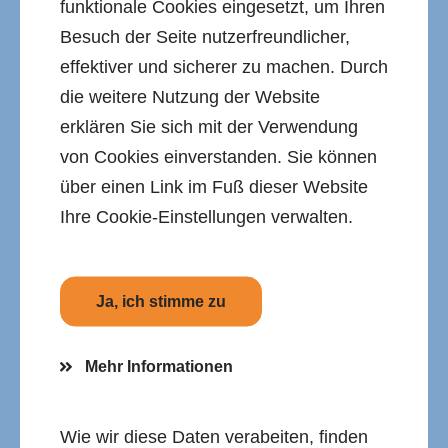
funktionale Cookies eingesetzt, um Ihren
Besuch der Seite nutzerfreundlicher,
effektiver und sicherer zu machen. Durch
die weitere Nutzung der Website
erklären Sie sich mit der Verwendung
von Cookies einverstanden. Sie können
GRW - INFRASTRUKTUR
über einen Link im Fuß dieser Website
Ihre Cookie-Einstellungen verwalten.
Entwicklung und Ausbau der
Forschungs- und
Innovationskapazitäten und der
Ja, ich stimme zu
Einführung fortschrittlicher
Technologien.
Mehr Informationen
Wie wir diese Daten verabeiten, finden