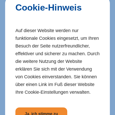
zur Verfügung:
Cookie-Hinweis
Fonds für Vorpommern und das
östliche Mecklenburg
Auf dieser Website werden nur
Radwegebau
funktionale Cookies eingesetzt, um Ihren
Besuch der Seite nutzerfreundlicher,
Messen und Ausstellungen
effektiver und sicherer zu machen. Durch
Fischereiabgabe
die weitere Nutzung der Website
erklären Sie sich mit der Verwendung
Weitere Förder­programme werden
von Cookies einverstanden. Sie können
schrittweise in das Förder­portal integriert.
über einen Link im Fuß dieser Website
Bereits laufende Antrags­verfahren
Ihre Cookie-Einstellungen verwalten.
bleiben von der Umstellung unberührt
und werden weiterhin im bis­herigen Ver­
fahren bearbeitet.
Ja, ich stimme zu