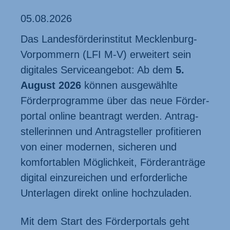
05.08.2026
Das Landes­förder­institut Mecklenburg-
Vorpommern (LFI M‑V) erweitert sein
digitales Servic­eangebot: Ab dem
5.
August 2026
können ausgewählte
Förder­programme über das neue Förder­
portal online beantragt werden. Antrag­
stellerinnen und Antrag­steller profitieren
von einer modernen, sicheren und
komfor­tablen Möglich­keit, Förder­anträge
digital einzu­reichen und erfor­derliche
Unter­lagen direkt online hoch­zuladen.
Mit dem Start des Förder­portals geht