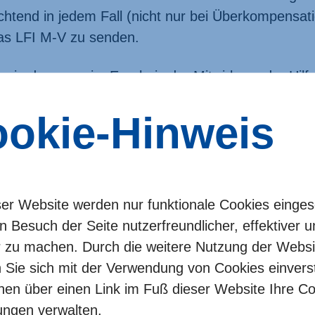
ichtend in jedem Fall (nicht nur bei Überkompensat
as LFI M-V zu senden.
en, in denen es im Ergebnis der Mitwirkung der Hilf
ng des tatsächlichen Liquiditäts­engpasses zu eine
okie-Hinweis
ck­forderung der erhaltenen Sofort­hilfe kommt, hat
ligungs­stelle auf Grundlage einer auch an die Bun
kungs­hilfen angelehnten Festlegung des Landes M
ns­erhebung nach 49a Abs. 3 S. 2 VwVfG M-V abge
andes M-V wurden in gleicher Weise auch noch 
ser Website werden nur funktionale Cookies einges
 bis einschließlich 30.09.2024 eingereichte Berechn
n Besuch der Seite nutzerfreundlicher, effektiver 
r zu machen. Durch die weitere Nutzung der Websi
n Sie sich mit der Verwendung von Cookies einver
lfe­empfänger, die bis zum 30.09.2024 ihrer Mitwirku
nen über einen Link im Fuß dieser Website Ihre Co
s IST-Liquiditäts­engpasses
nicht
nach­gekommen si
lungen verwalten.