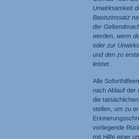
Unwirksamkeit d
Basiszinssatz na
der Geltendmach
werden, wenn de
oder zur Unwirks
und den zu ersta
leistet.
Alle Soforthilfe
nach Ablauf der 
die tatsächlich
stellen, um zu e
Erinnerungs­schr
vorliegende Rück
mit Hilfe einer u