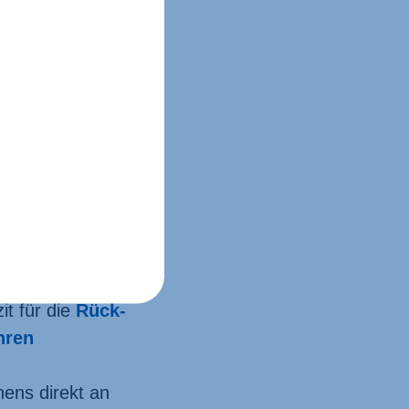
sen wurde
kmelde­schreiben
e, der Zeitraum
s­bescheides am
eine erhebliche
en führen würde,
desamt für
ie Verzinsung
247 BGB
t für die
Rück­
hren
hens direkt an