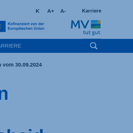
K
A+
A-
Karriere
Suchbegrif
ARRIERE
n vom 30.09.2024
n