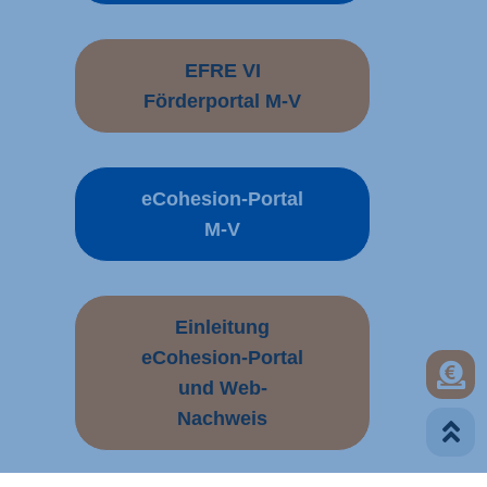
EFRE VI
Förderportal M-V
eCohesion-Portal
M-V
Einleitung
eCohesion-Portal
Förd
und Web-
Nachweis
Zum Sei