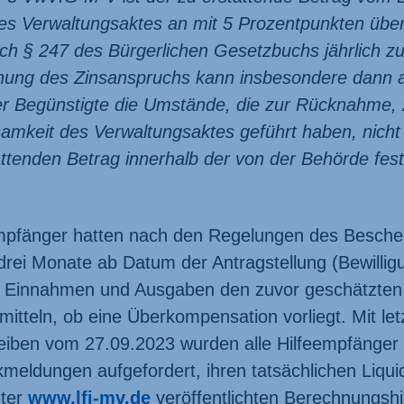
es Verwaltungs­aktes an mit 5 Prozentpunkten übe
ch § 247 des Bürgerlichen Gesetzbuchs jährlich zu
ung des Zins­anspruchs kann insbesondere dann
r Begünstigte die Umstände, die zur Rück­nahme,
am­keit des Verwaltungsaktes geführt haben, nicht 
ttenden Betrag innerhalb der von der Behörde fest
empfänger hatten nach den Regelungen des Bescheid
drei Monate ab Datum der Antrag­stellung (Bewillig
en Einnahmen und Ausgaben den zuvor geschätzte
rmitteln, ob eine Überkompensation vorliegt. Mit le
eiben vom 27.09.2023 wurden alle Hilfe­empfänger 
­meldungen aufgefordert, ihren tatsächlichen Liqui
nter
www.lfi-mv.de
veröffentlichten Berechnungs­hil