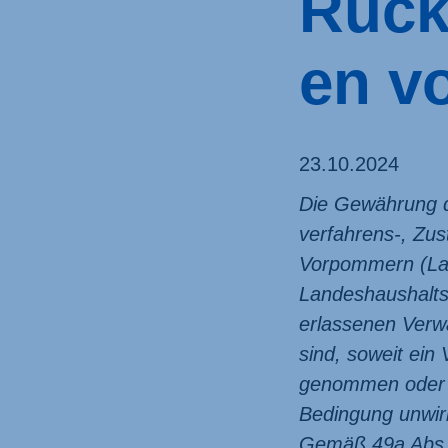
Rück
en v
23.10.2024
Die Gewährung de
verfahrens-, Zus
Vorpommern (Lan
Landeshaushalt
erlassenen Verw
sind, soweit ein
genommen oder wi
Bedingung unwirk
Gemäß 49a Abs. 3