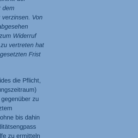
r dem
 verzinsen. Von
 abgesehen
 zum Widerruf
zu vertreten hat
gesetzten Frist
es die Pflicht,
ungs­zeitraum)
n gegenüber zu
tztem
ohne bis dahin
ditäts­engpass
fe zu ermitteln