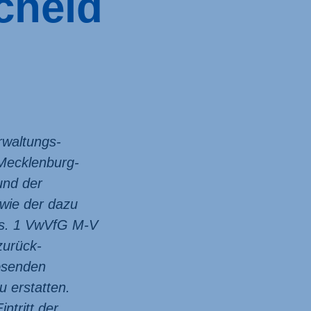
cheid
rwaltungs­
 Mecklenburg-
und der
wie der dazu
bs. 1 VwVfG M-V
zurück­
lösenden
 erstatten.
tritt der