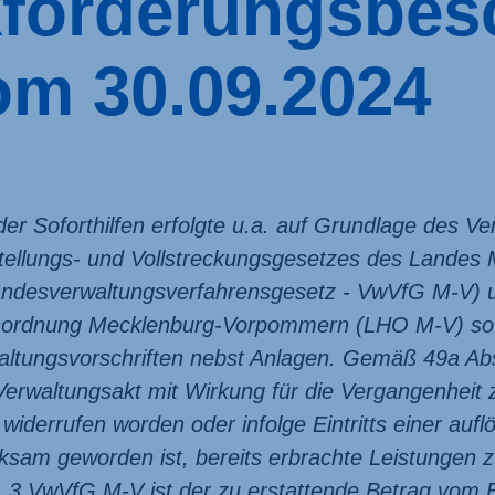
forderungsbes
om 30.09.2024
r Soforthilfen erfolgte u.a. auf Grundlage des Ve
tellungs- und Vollstreckungs­gesetzes des Landes
des­verwaltungs­verfahrensgesetz - VwVfG M-V) 
s­ordnung Mecklenburg-Vorpommern (LHO M-V) so
altungs­vorschriften nebst Anlagen. Gemäß 49a A
 Verwaltungsakt mit Wirkung für die Vergangen­heit 
derrufen worden oder infolge Eintritts einer auf
sam geworden ist, bereits erbrachte Leistungen zu
 VwVfG M-V ist der zu erstattende Betrag vom Ein